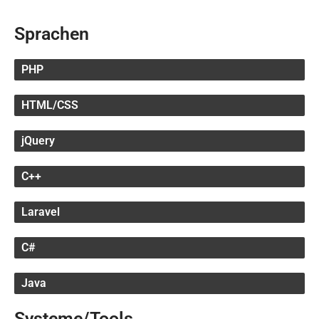
Sprachen
PHP
HTML/CSS
jQuery
C++
Laravel
C#
Java
Systeme/Tools