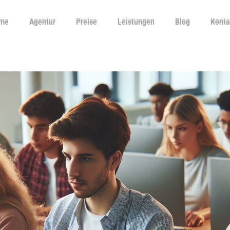
me
Agentur
Preise
Leistungen
Blog
Konta
me
Agentur
Preise
Leistungen
Blog
Konta