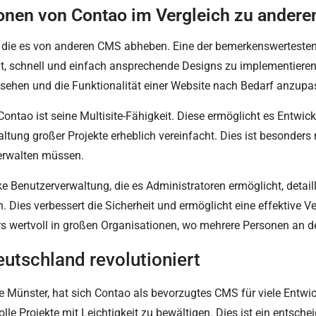
onen von Contao im Vergleich zu ander
n, die es von anderen CMS abheben. Eine der bemerkenswerteste
 schnell und einfach ansprechende Designs zu implementieren. 
ussehen und die Funktionalität einer Website nach Bedarf anzupa
ntao ist seine Multisite-Fähigkeit. Diese ermöglicht es Entwick
altung großer Projekte erheblich vereinfacht. Dies ist besonder
erwalten müssen.
ke Benutzerverwaltung, die es Administratoren ermöglicht, detail
 Dies verbessert die Sicherheit und ermöglicht eine effektive V
s wertvoll in großen Organisationen, wo mehrere Personen an de
utschland revolutioniert
 Münster, hat sich Contao als bevorzugtes CMS für viele Entwickl
le Projekte mit Leichtigkeit zu bewältigen. Dies ist ein entsche