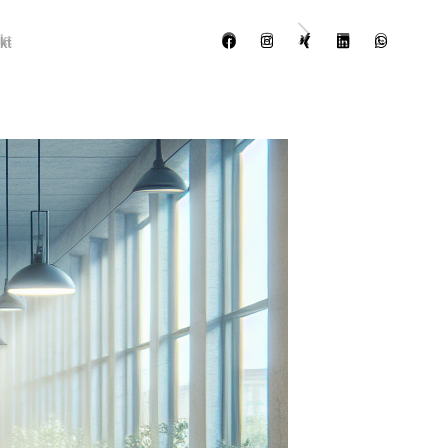
kt
kt