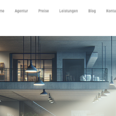
me
Agentur
Preise
Leistungen
Blog
Konta
me
Agentur
Preise
Leistungen
Blog
Konta