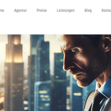
me
Agentur
Preise
Leistungen
Blog
Konta
me
Agentur
Preise
Leistungen
Blog
Konta