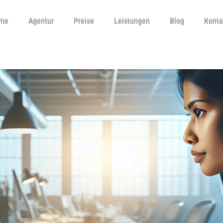
me
Agentur
Preise
Leistungen
Blog
Konta
me
Agentur
Preise
Leistungen
Blog
Konta