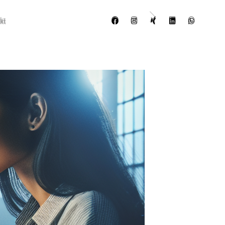
kt
kt