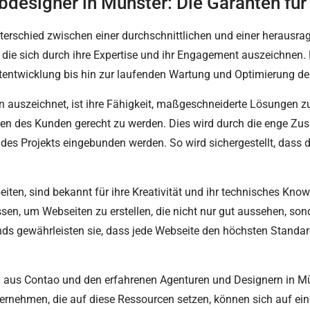
esigner in Münster: Die Garanten für 
nterschied zwischen einer durchschnittlichen und einer heraus
, die sich durch ihre Expertise und ihr Engagement auszeichnen
ptentwicklung bis hin zur laufenden Wartung und Optimierung de
n auszeichnet, ist ihre Fähigkeit, maßgeschneiderte Lösungen zu 
ngen des Kunden gerecht zu werden. Dies wird durch die enge 
 des Projekts eingebunden werden. So wird sichergestellt, dass 
iten, sind bekannt für ihre Kreativität und ihr technisches Know
n, um Webseiten zu erstellen, die nicht nur gut aussehen, sond
ds gewährleisten sie, dass jede Webseite den höchsten Standar
n aus Contao und den erfahrenen Agenturen und Designern in Mü
nternehmen, die auf diese Ressourcen setzen, können sich auf ei