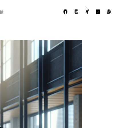
kt
kt