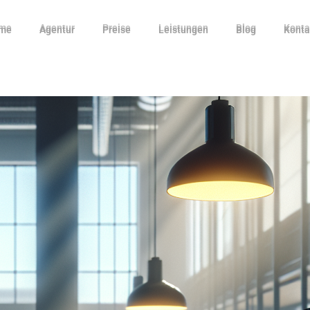
me
Agentur
Preise
Leistungen
Blog
Konta
me
Agentur
Preise
Leistungen
Blog
Konta