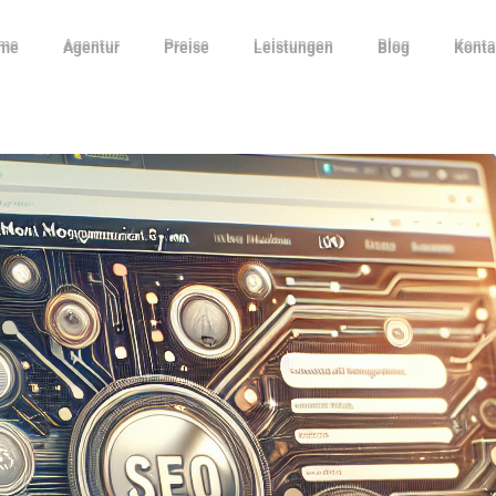
me
Agentur
Preise
Leistungen
Blog
Konta
me
Agentur
Preise
Leistungen
Blog
Konta