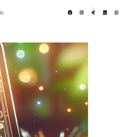
kt
kt